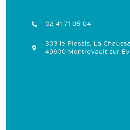
02 41 71 05 04
303 le Plessis, La Chaussa
49600 Montrevault sur Ev