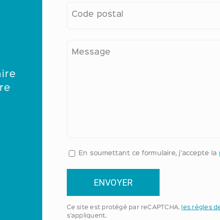
Code postal
Message
ire
re
En soumettant ce formulaire, j'accepte la
Ce site est protégé par reCAPTCHA.
les règles d
s'appliquent.