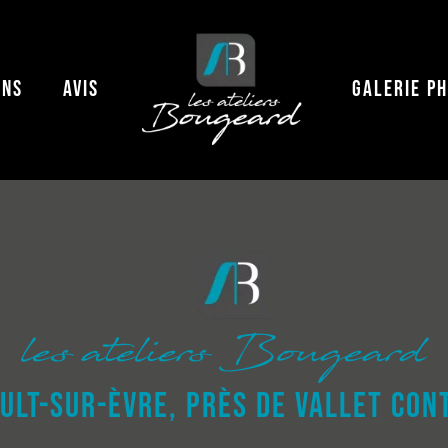
ONS
AVIS
GALERIE P
les ateliers Bougeard
ULT-SUR-ÈVRE, PRÈS DE VALLET CON