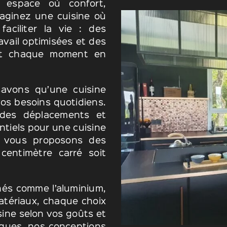
n espace où confort,
maginez une cuisine où
ciliter la vie : des
vail optimisées et des
nt chaque moment en
vons qu’une cuisine
os besoins quotidiens.
té des déplacements et
entiels pour une cuisine
us vous proposons des
centimètre carré soit
nés comme l’aluminium,
atériaux, chaque choix
sine selon vos goûts et